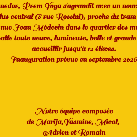
edor, Prem Yoga s'agrandit avec un nouv
lus central (8 rue Rossini), proche du tram 
enue Jean Médecin dans le quartier des mu
alle toute neuve, lumineuse, belle et grand
accueillir jusqu'à 12 élèves.
Inauguration prévue en septembre 2026
Notre équipe composée
de Marija,Yasmine, Micol,
Adrien et Romain