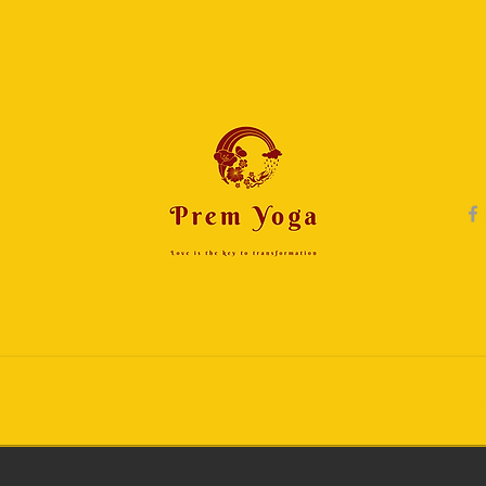
urs
Réserv