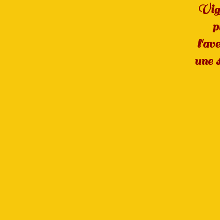
Vign
p
l'av
une s