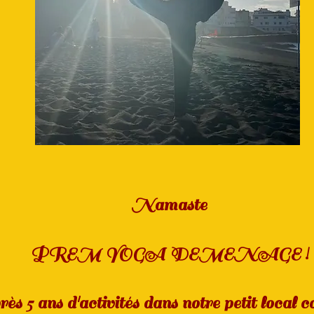
Namaste​​​
PREM YOGA DEMENAGE !
rès 5 ans d'activités dans notre petit local 