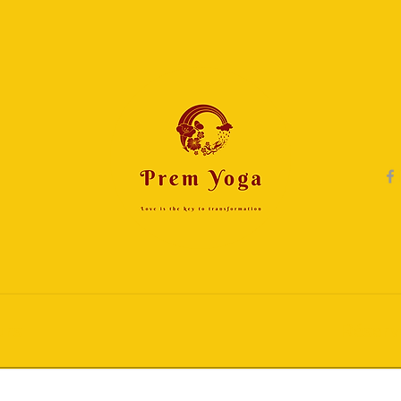
urs
Réserv