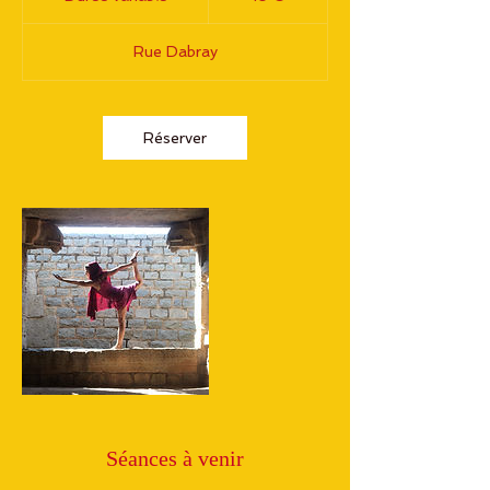
u
r
Rue Dabray
é
e
v
a
Réserver
r
i
a
b
l
e
Séances à venir